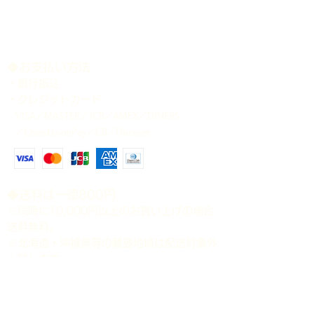
＊ディンプル等は画像にてご確認下さ
い。
＊記載のサイズは、商品公開時点で、
大顎をやや開いた状態で計測しており
ます。 多少の誤差はご容赦下さい。
​◆お支払い方法
＊各個体の個別管理表は、商品発送時
・銀行振込
に添付致します。
・クレジットカード
＊商品が生体のため、確実にお受け取
VISA／MASTER／JCB／AMEX／DINERS
り可能な配送日時をご指定下さい。ご
／ChinaUnionPay／CB／Discover
指定のない場合は、当方の都合の良い
日時に発送させて頂きますことをご了
承下さい。
​◆送料は一律800円
※同時に10,000円以上のお買い上げの場合
送料無料。
※北海道・沖縄県等の離島地域は配送対象外
と致します。
​◆時間指定（ゆうパック）