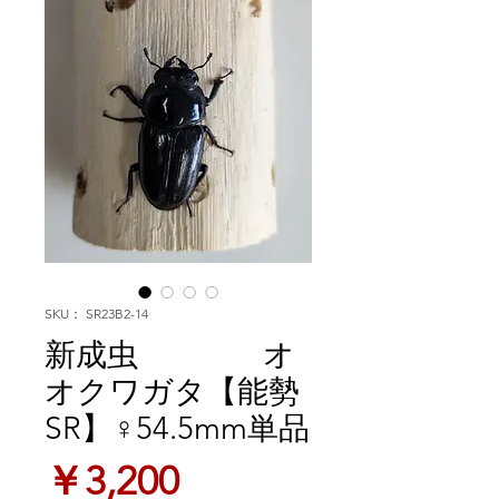
SKU： SR23B2-14
新成虫 オ
オクワガタ【能勢
SR】♀54.5mm単品
価
￥3,200