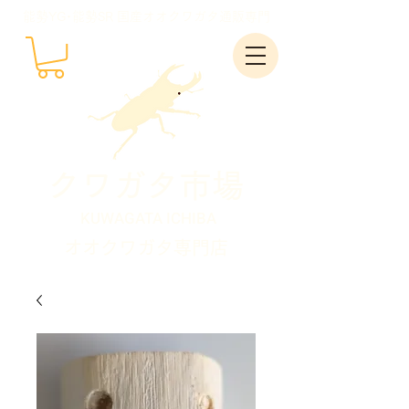
能勢YG･能勢SR 国産オオクワガタ通販専門
クワガタ市場
KUWAGATA ICHIBA
オオクワガタ専門店