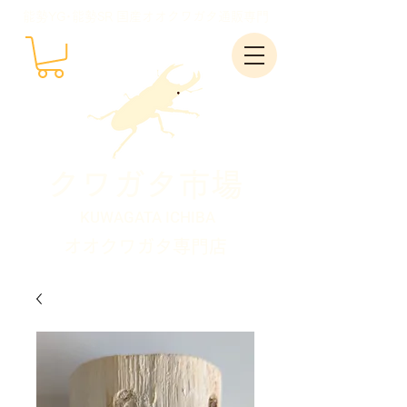
能勢YG･能勢SR 国産オオクワガタ通販専門
クワガタ市場
KUWAGATA ICHIBA
オオクワガタ専門店