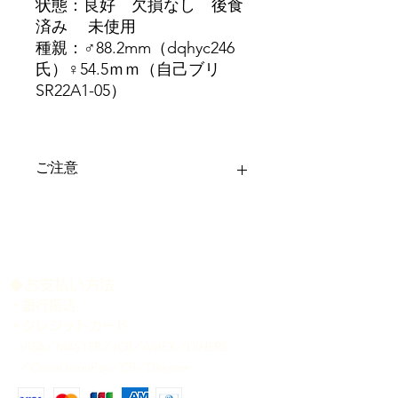
状態：良好 欠損なし 後食
済み 未使用
種親：♂88.2mm（dqhyc246
氏）♀54.5ｍｍ（自己ブリ
SR22A1-05）
ご注意
＊ディンプル等は画像にてご確認下さ
い。
＊記載のサイズは、商品公開時点で、
大顎をやや開いた状態で計測しており
ます。 多少の誤差はご容赦下さい。
​◆お支払い方法
＊各個体の個別管理表は、商品発送時
・銀行振込
に添付致します。
・クレジットカード
＊商品が生体のため、確実にお受け取
VISA／MASTER／JCB／AMEX／DINERS
り可能な配送日時をご指定下さい。ご
／ChinaUnionPay／CB／Discover
指定のない場合は、当方の都合の良い
日時に発送させて頂きますことをご了