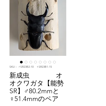
SKU： ♂SR23B2-10 ♀SR23B1-15
新成虫 オ
オクワガタ【能勢
SR】♂80.2mmと
♀51.4mmのペア