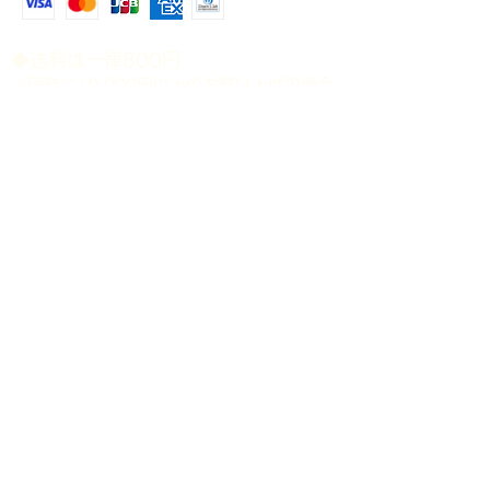
承下さい。
​◆送料は一律800円
※同時に10,000円以上のお買い上げの場合
送料無料。
※北海道・沖縄県等の離島地域は配送対象外
と致します。
​◆時間指定（ゆうパック）