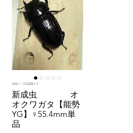
SKU： YG25B1-7
新成虫 オ
オクワガタ【能勢
YG】♀55.4mm単
品