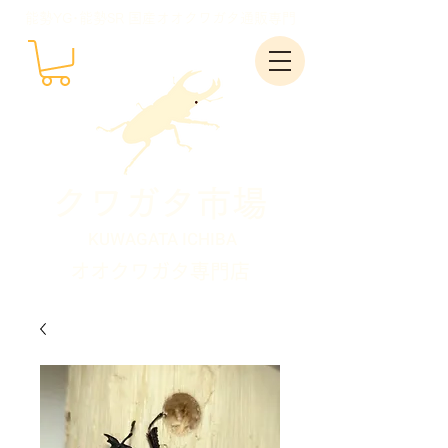
能勢YG･能勢SR 国産オオクワガタ通販専門
クワガタ市場
KUWAGATA ICHIBA
オオクワガタ専門店