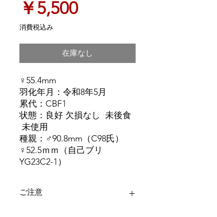
価
￥5,500
格
消費税込み
在庫なし
♀55.4mm
羽化年月：令和8年5月
累代：CBF1
状態：良好 欠損なし 未後食
未使用
種親：♂90.8mm（C98氏）
♀52.5ｍｍ（自己ブリ
YG23C2-1）
ご注意
＊ディンプル等は画像にてご確認下さ