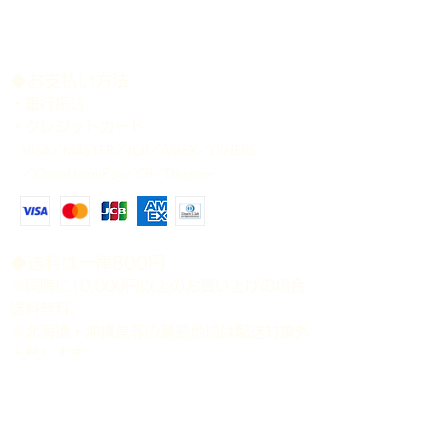
い。
＊記載のサイズは、商品公開時点で、
大顎をやや開いた状態で計測しており
ます。 多少の誤差はご容赦下さい。
​◆お支払い方法
＊各個体の個別管理表は、商品発送時
・銀行振込
に添付致します。
・クレジットカード
＊商品が生体のため、確実にお受け取
VISA／MASTER／JCB／AMEX／DINERS
り可能な配送日時をご指定下さい。ご
／ChinaUnionPay／CB／Discover
指定のない場合は、当方の都合の良い
日時に発送させて頂きますことをご了
承下さい。
​◆送料は一律800円
※同時に10,000円以上のお買い上げの場合
送料無料。
※北海道・沖縄県等の離島地域は配送対象外
と致します。
​◆時間指定（ゆうパック）