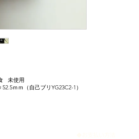
食 未使用
♀52.5ｍｍ（自己ブリYG23C2-1）
​◆お支払い方法