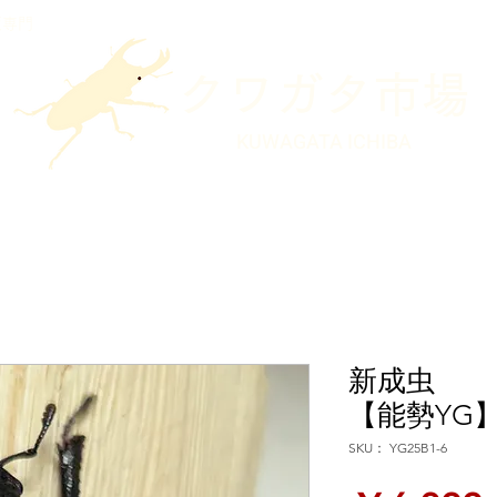
販専門
クワガタ市場
KUWAGATA ICHIBA
新成虫
【能勢YG】
SKU： YG25B1-6