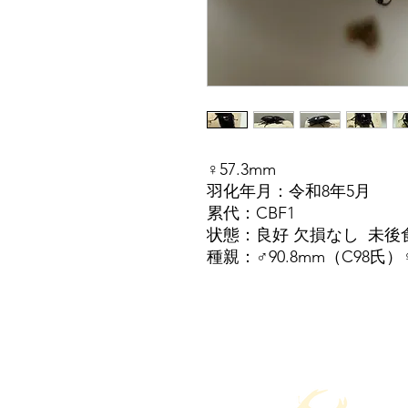
♀57.3mm
羽化年月：令和8年5月
累代：CBF1
状態：良好 欠損なし 未後
種親：♂90.8mm（C98氏）