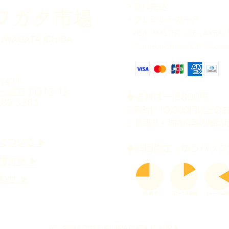
・銀行振込
クワガタ市場
・クレジットカード
VISA／MASTER／JCB／AMEX／D
UWAGATA ICHIBA
／ChinaUnionPay／CB／Discove
-1421
山口3丁目13-15
​◆送料は一律800円
709-5383
※同時に10,000円以上
※北海道・沖縄県等の離島
について ▶
​◆時間指定（ゆうパック
護方針 ▶
わせ ▶
(C) ​2024-2025 KUWAGATA ICHIBA