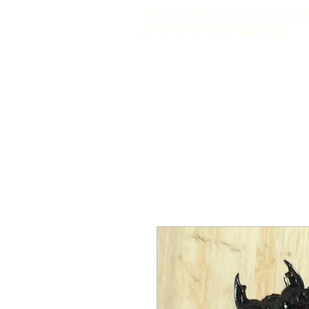
能勢YG･能勢SR 国産オオクワガタ通
オオクワガタ専門店