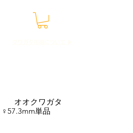
​クワガタ市場について ▶
 オオクワガタ
♀57.3mm単品