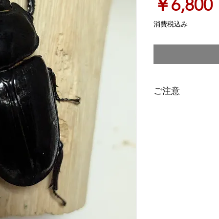
￥6,800
消費税込み
ご注意
＊ディンプル等は画
＊記載のサイズは、
状態で計測しており
＊各個体の個別管理
＊商品が生体のため
をご指定下さい。ご
い日時に発送させて