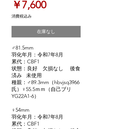
価
￥7,600
格
消費税込み
在庫なし
♂81.5mm
羽化年月：令和7年8月
累代：CBF1
状態：良好 欠損なし 後食
済み 未使用
種親：♂89.3mm（hbvjsq3966
氏）♀55.5ｍｍ（自己ブリ
YG22A1-6）
♀54mm
羽化年月：令和7年8月
累代：CBF1