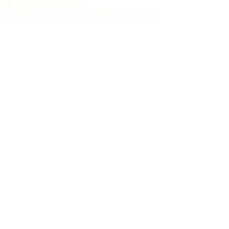
​◆送料は一律800円
※同時に10,000円以上のお買い上げの場合
送料無料。
※北海道・沖縄県等の離島地域は配送対象外
と致します。
​◆時間指定（ゆうパック）