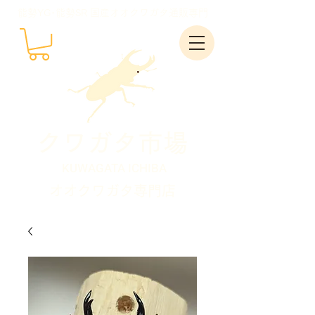
能勢YG･能勢SR 国産オオクワガタ通販専門
クワガタ市場
KUWAGATA ICHIBA
オオクワガタ専門店