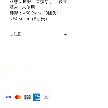
状態：良好 欠損なし 後食
済み 未使用
種親：♂90.9mm（B団氏）
♀54.5ｍｍ（B団氏）
ご注意
＊ディンプル等は画像にてご確認下さ
い。
＊記載のサイズは、商品公開時点で、
大顎をやや開いた状態で計測しており
ます。 多少の誤差はご容赦下さい。
​◆お支払い方法
＊各個体の個別管理表は、商品発送時
・銀行振込
に添付致します。
・クレジットカード
＊商品が生体のため、確実にお受け取
VISA／MASTER／JCB／AMEX／DINERS
り可能な配送日時をご指定下さい。ご
／ChinaUnionPay／CB／Discover
指定のない場合は、当方の都合の良い
日時に発送させて頂きますことをご了
承下さい。