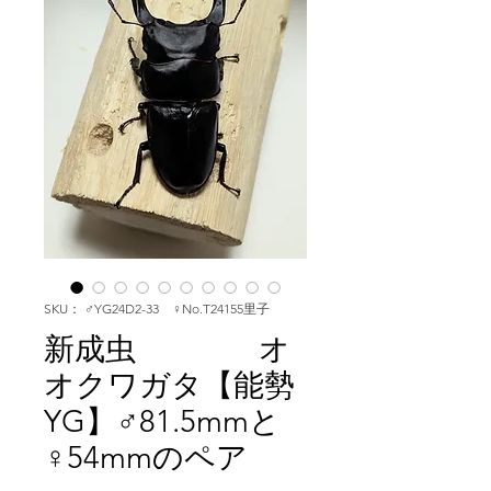
SKU： ♂YG24D2-33 ♀No.T24155里子
新成虫 オ
オクワガタ【能勢
YG】♂81.5mmと
♀54mmのペア