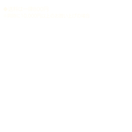
​◆送料は一律800円
※同時に10,000円以上のお買い上げの場合
送料無料。
※北海道・沖縄県等の離島地域は配送対象外
と致します。
​◆時間指定（ゆうパック）