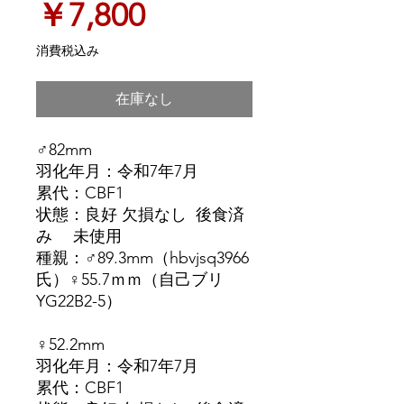
価
￥7,800
格
消費税込み
在庫なし
♂82mm
羽化年月：令和7年7月
累代：CBF1
状態：良好 欠損なし 後食済
み 未使用
種親：♂89.3mm（hbvjsq3966
氏）♀55.7ｍｍ（自己ブリ
YG22B2-5）
♀52.2mm
羽化年月：令和7年7月
累代：CBF1