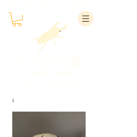
能勢YG･能勢SR 国産オオクワガタ通販専門
クワガタ市場
KUWAGATA ICHIBA
オオクワガタ専門店