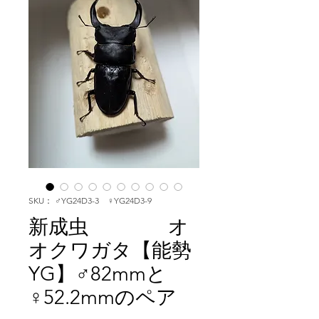
SKU： ♂YG24D3-3 ♀YG24D3-9
新成虫 オ
オクワガタ【能勢
YG】♂82mmと
♀52.2mmのペア