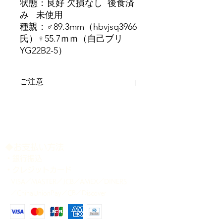
状態：良好 欠損なし 後食済
み 未使用
種親：♂89.3mm（hbvjsq3966
氏）♀55.7ｍｍ（自己ブリ
YG22B2-5）
ご注意
＊ディンプル等は画像にてご確認下さ
い。
＊記載のサイズは、商品公開時点で、
大顎をやや開いた状態で計測しており
ます。 多少の誤差はご容赦下さい。
​◆お支払い方法
＊各個体の個別管理表は、商品発送時
・銀行振込
に添付致します。
・クレジットカード
＊商品が生体のため、確実にお受け取
VISA／MASTER／JCB／AMEX／DINERS
り可能な配送日時をご指定下さい。ご
／ChinaUnionPay／CB／Discover
指定のない場合は、当方の都合の良い
日時に発送させて頂きますことをご了
承下さい。