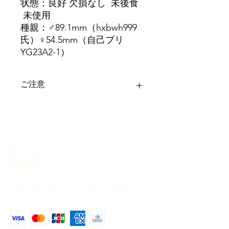
状態：良好 欠損なし 未後食
未使用
種親：♂89.1mm（hxbwh999
氏）♀54.5mm（自己ブリ
YG23A2-1）
ご注意
＊ディンプル等は画像にてご確認下さ
い。
＊記載のサイズは、商品公開時点で、
大顎をやや開いた状態で計測しており
ます。 多少の誤差はご容赦下さい。
​◆お支払い方法
＊各個体の個別管理表は、商品発送時
・銀行振込
に添付致します。
・クレジットカード
＊商品が生体のため、確実にお受け取
VISA／MASTER／JCB／AMEX／DINERS
り可能な配送日時をご指定下さい。ご
／ChinaUnionPay／CB／Discover
指定のない場合は、当方の都合の良い
日時に発送させて頂きますことをご了
承下さい。