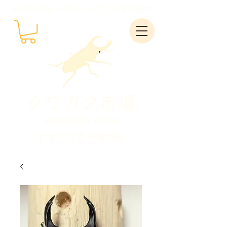
能勢YG･能勢SR 国産オオクワガタ通販専門
クワガタ市場
KUWAGATA ICHIBA
オオクワガタ専門店