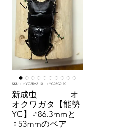
SKU： ♂YG25A2-10 ♀YG25C2-10
新成虫 オ
オクワガタ【能勢
YG】♂86.3mmと
♀53mmのペア