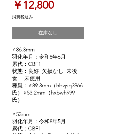
価
￥12,800
格
消費税込み
在庫なし
♂86.3mm
羽化年月：令和8年6月
累代：CBF1
状態：良好 欠損なし 未後
食 未使用
種親：♂89.3mm（hbvjsq3966
氏）♀53.2mm（hxbwh999
氏）
♀53mm
羽化年月：令和8年5月
累代：CBF1