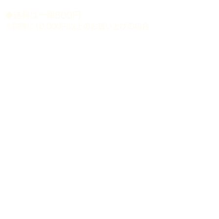
​◆送料は一律800円
※同時に10,000円以上のお買い上げの場合
送料無料。
※北海道・沖縄県等の離島地域は配送対象外
と致します。
​◆時間指定（ゆうパック）