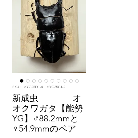
SKU： ♂YG25D1-4 ♀YG25C1-2
新成虫 オ
オクワガタ【能勢
YG】♂88.2mmと
♀54.9mmのペア