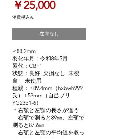
価
￥25,000
格
消費税込み
在庫なし
♂88.2mm
羽化年月：令和8年5月
累代：CBF1
状態：良好 欠損なし 未後
食 未使用
種親：♂89.4mm（hxbwh999
氏）♀53mm（自己ブリ
YG23B1-6）
＊右顎と左顎の長さが違う
右顎で測ると89㎜、左顎で
測ると87.6㎜
右顎と左顎の平均値を取っ