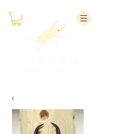
能勢YG･能勢SR 国産オオクワガタ通販専門
クワガタ市場
KUWAGATA ICHIBA
オオクワガタ専門店