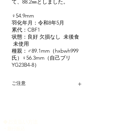
て、88.2㎜としました。
♀54.9mm
羽化年月：令和8年5月
累代：CBF1
状態：良好 欠損なし 未後食
未使用
種親：♂89.1mm（hxbwh999
氏）♀56.3mm（自己ブリ
YG23B4-8）
ご注意
＊ディンプル等は画像にてご確認下さ
い。
＊記載のサイズは、商品公開時点で、
大顎をやや開いた状態で計測しており
ます。 多少の誤差はご容赦下さい。
​◆お支払い方法
＊各個体の個別管理表は、商品発送時
・銀行振込