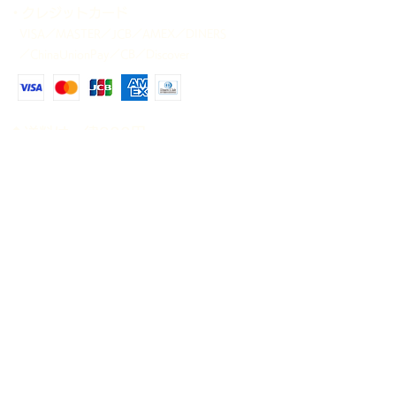
に添付致します。
・クレジットカード
＊商品が生体のため、確実にお受け取
VISA／MASTER／JCB／AMEX／DINERS
り可能な配送日時をご指定下さい。ご
／ChinaUnionPay／CB／Discover
指定のない場合は、当方の都合の良い
日時に発送させて頂きますことをご了
承下さい。
​◆送料は一律800円
※同時に10,000円以上のお買い上げの場合
送料無料。
※北海道・沖縄県等の離島地域は配送対象外
と致します。
​◆時間指定（ゆうパック）