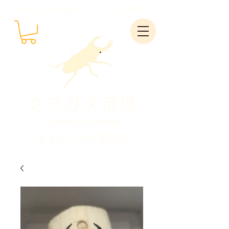
能勢YG･能勢SR 国産オオクワガタ通販専門
クワガタ市場
KUWAGATA ICHIBA
オオクワガタ専門店