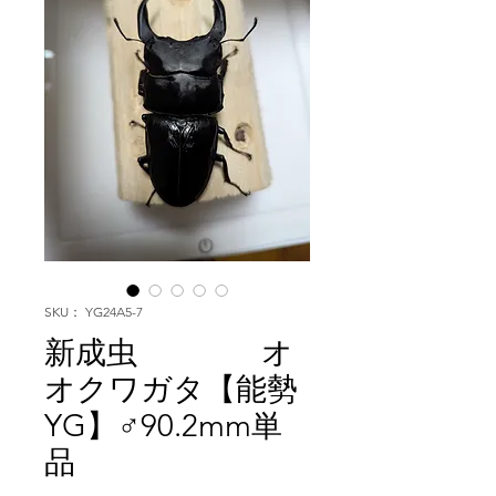
SKU： YG24A5-7
新成虫 オ
オクワガタ【能勢
YG】♂90.2mm単
品