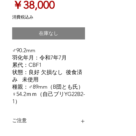
価
￥38,000
格
消費税込み
在庫なし
♂90.2mm
羽化年月：令和7年7月
累代：CBF1
状態：良好 欠損なし 後食済
み 未使用
種親：♂89mm（B団とも氏）
♀54.2ｍｍ（自己ブリYG22B2-
1）
ご注意
＊ディンプル等は画像にてご確認下さ