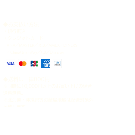
い。
＊記載のサイズは、商品公開時点で、
大顎をやや開いた状態で計測しており
ます。 多少の誤差はご容赦下さい。
​◆お支払い方法
＊各個体の個別管理表は、商品発送時
・銀行振込
に添付致します。
・クレジットカード
＊商品が生体のため、確実にお受け取
VISA／MASTER／JCB／AMEX／DINERS
り可能な配送日時をご指定下さい。ご
／ChinaUnionPay／CB／Discover
指定のない場合は、当方の都合の良い
日時に発送させて頂きますことをご了
承下さい。
​◆送料は一律800円
※同時に10,000円以上のお買い上げの場合
送料無料。
※北海道・沖縄県等の離島地域は配送対象外
と致します。
​◆時間指定（ゆうパック）